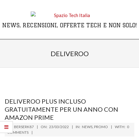
Skip
to
content
NEWS, RECENSIONI, OFFERTE TECH E NON SOLO!
Primary
Navigation
DELIVEROO
Menu
DELIVEROO PLUS INCLUSO
GRATUITAMENTE PER UN ANNO CON
AMAZON PRIME
2022-
BY:
BERSERK87
ON:
23/03/2022
IN:
NEWS
,
PROMO
WITH:
0
03-
COMMENTS