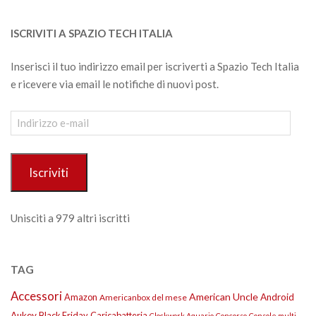
ISCRIVITI A SPAZIO TECH ITALIA
Inserisci il tuo indirizzo email per iscriverti a Spazio Tech Italia
e ricevere via email le notifiche di nuovi post.
Indirizzo
e-
mail
Iscriviti
Unisciti a 979 altri iscritti
TAG
Accessori
American Uncle
Amazon
Android
Americanbox del mese
Aukey
Black Friday
Caricabatteria
Clockwork Aquario
Concorso
Console multi