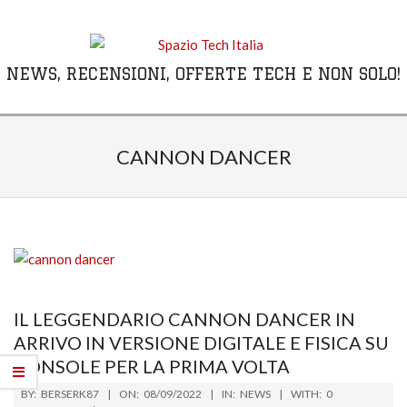
Skip
to
content
NEWS, RECENSIONI, OFFERTE TECH E NON SOLO!
Primary
Navigation
CANNON DANCER
Menu
IL LEGGENDARIO CANNON DANCER IN
ARRIVO IN VERSIONE DIGITALE E FISICA SU
CONSOLE PER LA PRIMA VOLTA
2022-
BY:
BERSERK87
ON:
08/09/2022
IN:
NEWS
WITH:
0