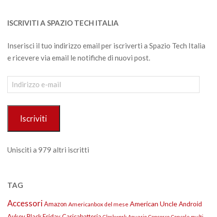
ISCRIVITI A SPAZIO TECH ITALIA
Inserisci il tuo indirizzo email per iscriverti a Spazio Tech Italia
e ricevere via email le notifiche di nuovi post.
Indirizzo
e-
mail
Iscriviti
Unisciti a 979 altri iscritti
TAG
Accessori
American Uncle
Amazon
Android
Americanbox del mese
Aukey
Black Friday
Caricabatteria
Clockwork Aquario
Concorso
Console multi