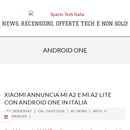
Skip
to
content
NEWS, RECENSIONI, OFFERTE TECH E NON SOLO!
Primary
Navigation
ANDROID ONE
Menu
XIAOMI ANNUNCIA MI A2 E MI A2 LITE
CON ANDROID ONE IN ITALIA
2018-
BY:
BERSERK87
ON:
24/07/2018
IN:
NEWS
WITH:
0
07-
COMMENTS
24