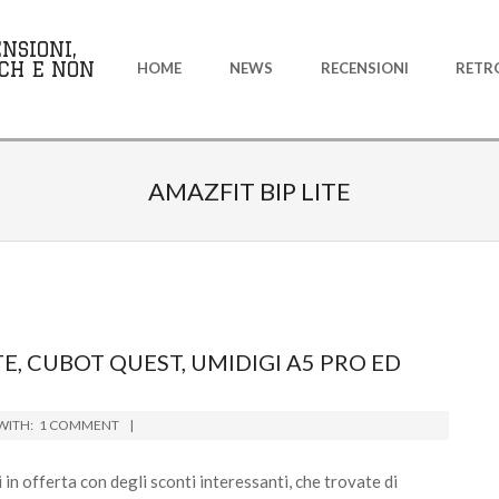
Primary
NSIONI,
Navigation
CH E NON
HOME
NEWS
RECENSIONI
RETR
Menu
AMAZFIT BIP LITE
TE, CUBOT QUEST, UMIDIGI A5 PRO ED
WITH:
1 COMMENT
in offerta con degli sconti interessanti, che trovate di