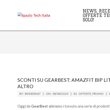
Skip
to
NEWS, RECE
content
OFFERTE TE
SOLO!
SCONTI SU GEARBEST: AMAZFIT BIP LI
ALTRO
2019-
BY:
BERSERK87
ON:
08/08/2019
IN:
OFFERTE
,
PROMO
08-
08
Oggi da
GearBest
abbiamo ricevuto una serie di prodotti 