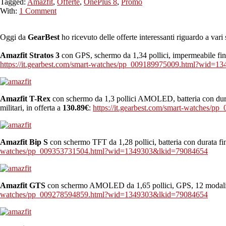
Tagged:
Amazfit
,
Offerte
,
OnePlus 8
,
Promo
With:
1 Comment
Oggi da
GearBest
ho ricevuto delle offerte interessanti riguardo a var
Amazfit Stratos 3
con GPS, schermo da 1,34 pollici, impermeabile fin
https://it.gearbest.com/smart-watches/pp_009189975009.html?wid=
Amazfit T-Rex
con schermo da 1,3 pollici AMOLED, batteria con durat
militari, in offerta a
130.89€
:
https://it.gearbest.com/smart-watches
Amazfit Bip S
con schermo TFT da 1,28 pollici, batteria con durata f
watches/pp_009353731504.html?wid=1349303&lkid=79084654
Amazfit GTS
con schermo AMOLED da 1,65 pollici, GPS, 12 modalità s
watches/pp_009278594859.html?wid=1349303&lkid=79084654