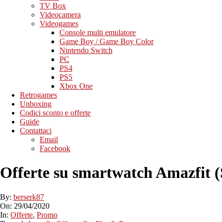
TV Box
Videocamera
Videogames
Console multi emulatore
Game Boy / Game Boy Color
Nintendo Switch
PC
PS4
PS5
Xbox One
Retrogames
Unboxing
Codici sconto e offerte
Guide
Contattaci
Email
Facebook
Offerte su smartwatch Amazfit (
By:
berserk87
On:
29/04/2020
In:
Offerte
,
Promo