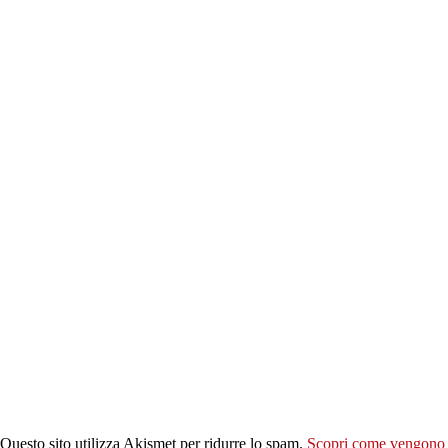
Questo sito utilizza Akismet per ridurre lo spam.
Scopri come vengono el