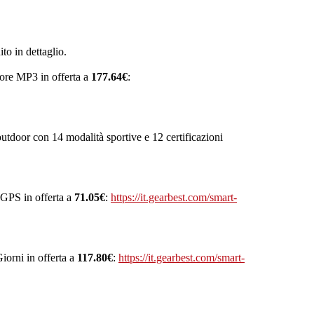
ito in dettaglio.
tore MP3 in offerta a
177.64€
:
tdoor con 14 modalità sportive e 12 certificazioni
 GPS in offerta a
71.05€
:
https://it.gearbest.com/smart-
orni in offerta a
117.80€
:
https://it.gearbest.com/smart-