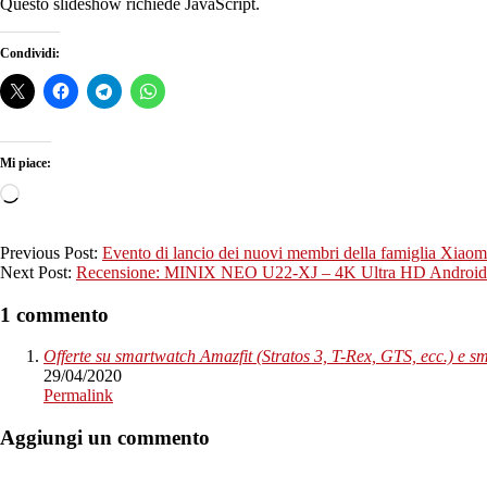
Questo slideshow richiede JavaScript.
Condividi:
Mi piace:
Caricamento
in
corso…
2020-
Previous Post:
Evento di lancio dei nuovi membri della famiglia Xi
04-
Next Post:
Recensione: MINIX NEO U22-XJ – 4K Ultra HD Android 
29
1 commento
Offerte su smartwatch Amazfit (Stratos 3, T-Rex, GTS, ecc.) e s
29/04/2020
Permalink
Aggiungi un commento