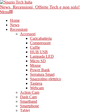
Skip
to
News, Recensioni, Offerte Tech e non solo!
content
Primary
Menu
Navigation
Home
Menu
News
Recensioni
Accessori
Caricabatteria
Compressore
Cuffie
HUB USB
Lampada LED
Micro SD
Mouse
Power Bank
Serratura Smart
Spazzolino elettrico
Tastiera
Webcam
Action Cam
Dash Cam
Smartband
Smartphone
Tablet