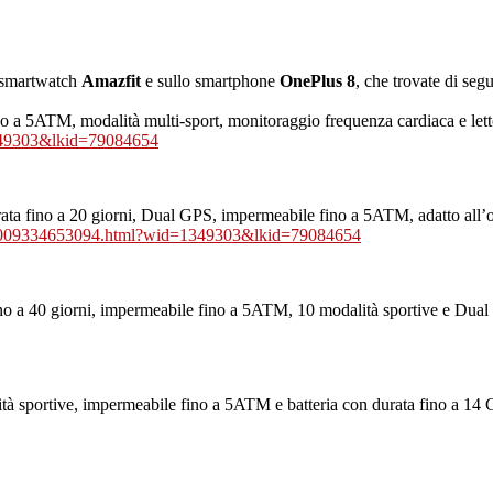
i smartwatch
Amazfit
e sullo smartphone
OnePlus 8
, che trovate di segu
o a 5ATM, modalità multi-sport, monitoraggio frequenza cardiaca e let
1349303&lkid=79084654
a fino a 20 giorni, Dual GPS, impermeabile fino a 5ATM, adatto all’ou
/pp_009334653094.html?wid=1349303&lkid=79084654
ino a 40 giorni, impermeabile fino a 5ATM, 10 modalità sportive e Dual
portive, impermeabile fino a 5ATM e batteria con durata fino a 14 Gi