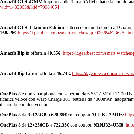
Amazfit GTR 47MM
impermeabile fino a 5ATM e batteria con durata 
wid=1433363&lkid=79084654
Amazfit GTR Titanium Edition
batteria con durata fino a 24 Gior
168.29€
:
https://it.gearbest.com/smart-watches/pp_009284623625.h
Amazfit Bip
in offerta a
49.55€
:
https://it.gearbest.com/smart-watc
Amazfit Bip Lite
in offerta a
46.74€
:
https://it.gearbest.com/smart
OnePlus 8
é uno smartphone con schermo da 6.55″ AMOLED 90 Hz,
ricarica veloce con Warp Charge 30T, batteria da 4300mAh, altoparlan
disponibile in due versioni:
OnePlus 8
da
8+128GB
a
628.65€
con coupon
ALHKU7PJH6
:
http
OnePlus 8
da
12+256GB
a
722.35€
con coupon
9RNJ324UM8
:
http