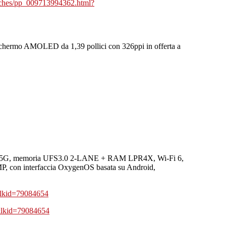
watches/pp_009713994362.html?
schermo AMOLED da 1,39 pollici con 326ppi in offerta a
ne 5G, memoria UFS3.0 2-LANE + RAM LPR4X, Wi-Fi 6,
6MP, con interfaccia OxygenOS basata su Android,
&lkid=79084654
&lkid=79084654