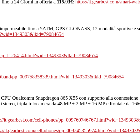
fino a 24 Giorni in offerta a
115.93€
:
https://it.gearbest.com/smart-
ni, impermeabile fino a 5ATM, GPS GLONASS, 12 modalità sportive e 
tml?wid=1349303&lkid=79084654
hes/pp_1126414.html?wid=1349303&lkid=79084654
-wristband/pp_009758358339.html?wid=1349303&lkid=79084654
 CPU Qualcomm Snapdragon 865 X55 con supporto alla connessio
ti stereo, tripla fotocamera da 48 MP + 2 MP + 16 MP e frontale da 1
s://it.gearbest.com/cell-phones/pp_009760746767.html?wid=1349303
s://it.gearbest.com/cell-phones/pp_009245355974.html?wid=1349303