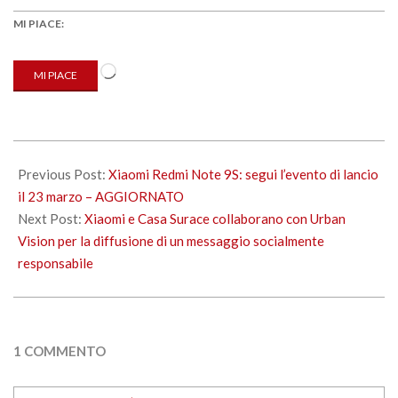
MI PIACE:
Caricamento
MI PIACE
in
corso…
2020-
03-
Previous Post:
Xiaomi Redmi Note 9S: segui l’evento di lancio
24
il 23 marzo – AGGIORNATO
Next Post:
Xiaomi e Casa Surace collaborano con Urban
Vision per la diffusione di un messaggio socialmente
responsabile
1 COMMENTO