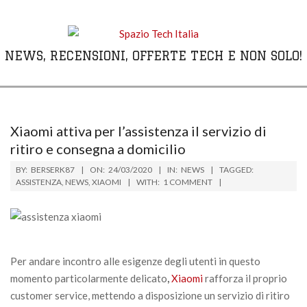
Skip
to
content
NEWS, RECENSIONI, OFFERTE TECH E NON SOLO!
Primary
Navigation
Menu
Xiaomi attiva per l’assistenza il servizio di
ritiro e consegna a domicilio
BY:
BERSERK87
ON:
24/03/2020
IN:
NEWS
TAGGED:
ASSISTENZA
,
NEWS
,
XIAOMI
WITH:
1 COMMENT
Per andare incontro alle esigenze degli utenti in questo
momento particolarmente delicato
,
Xiaomi
rafforza il proprio
customer service, mettendo a disposizione un servizio di ritiro