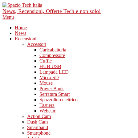
Skip
to
News, Recensioni, Offerte Tech e non solo!
content
Primary
Menu
Navigation
Home
Menu
News
Recensioni
Accessori
Caricabatteria
Compressore
Cuffie
HUB USB
Lampada LED
Micro SD
Mouse
Power Bank
Serratura Smart
Spazzolino elettrico
Tastiera
Webcam
Action Cam
Dash Cam
Smartband
Smartphone