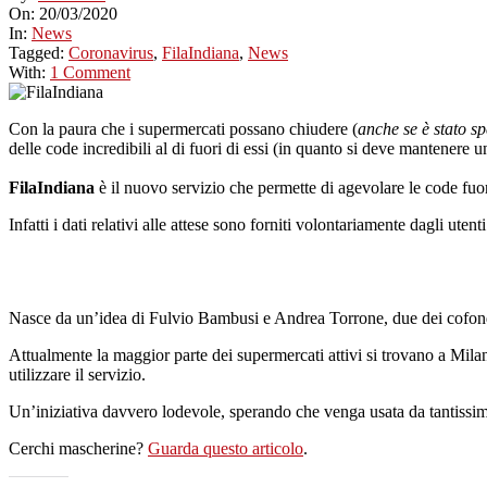
On:
20/03/2020
In:
News
Tagged:
Coronavirus
,
FilaIndiana
,
News
With:
1 Comment
Con la paura che i supermercati possano chiudere (
anche se è stato s
delle code incredibili al di fuori di essi (in quanto si deve mantenere 
FilaIndiana
è il nuovo servizio che permette di agevolare le code fuor
Infatti i dati relativi alle attese sono forniti volontariamente dagli uten
Nasce da un’idea di Fulvio Bambusi e Andrea Torrone, due dei cofondat
Attualmente la maggior parte dei supermercati attivi si trovano a Milan
utilizzare il servizio.
Un’iniziativa davvero lodevole, sperando che venga usata da tantissime 
Cerchi mascherine?
Guarda questo articolo
.