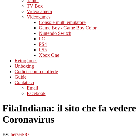
Tablet
TV Box
Videocamera
Videogames
Console multi emulatore
Game Boy / Game Boy Color
Nintendo Switch
PC
PS4
PS5
Xbox One
Retrogames
Unboxing
Codici sconto e offerte
Guide
Contattaci
Email
Facebook
FilaIndiana: il sito che fa veder
Coronavirus
By:
berserk87