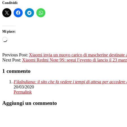
Condividi:
Mi piace:
Caricamento
in
corso…
2020-
Previous Post:
Xiaomi invia un nuovo carico di mascherine destinate 
03-
Next Post:
Xiaomi Redmi Note 9S: segui l’evento di lancio il 23
20
1 commento
FilaIndiana: il sito che fa vedere i tempi di attesa per acceder
20/03/2020
Permalink
Aggiungi un commento