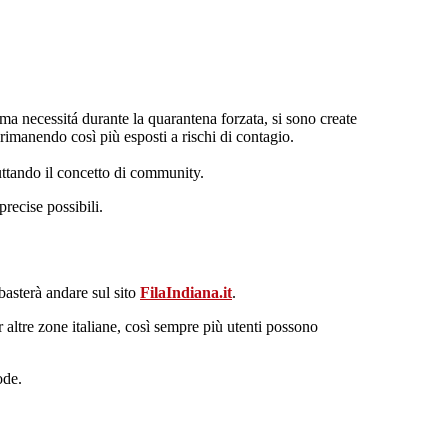
rima necessitá durante la quarantena forzata, si sono create
 rimanendo così più esposti a rischi di contagio.
ruttando il concetto di community.
precise possibili.
basterà andare sul sito
FilaIndiana.it
.
 altre zone italiane, così sempre più utenti possono
ode.