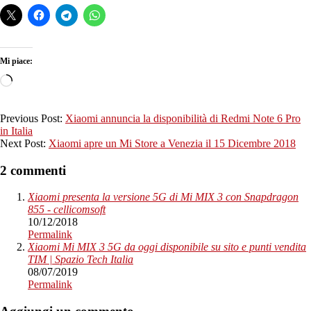
Mi piace:
Caricamento
in
corso…
2018-
Previous Post:
Xiaomi annuncia la disponibilità di Redmi Note 6 Pro
12-
in Italia
10
Next Post:
Xiaomi apre un Mi Store a Venezia il 15 Dicembre 2018
2 commenti
Xiaomi presenta la versione 5G di Mi MIX 3 con Snapdragon
855 - cellicomsoft
10/12/2018
Permalink
Xiaomi Mi MIX 3 5G da oggi disponibile su sito e punti vendita
TIM | Spazio Tech Italia
08/07/2019
Permalink