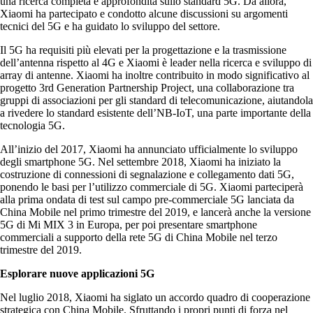
una ricerca completa e approfondita sullo standard 5G. Da allora,
Xiaomi ha partecipato e condotto alcune discussioni su argomenti
tecnici del 5G e ha guidato lo sviluppo del settore.
Il 5G ha requisiti più elevati per la progettazione e la trasmissione
dell’antenna rispetto al 4G e Xiaomi è leader nella ricerca e sviluppo di
array di antenne. Xiaomi ha inoltre contribuito in modo significativo al
progetto 3rd Generation Partnership Project, una collaborazione tra
gruppi di associazioni per gli standard di telecomunicazione, aiutandola
a rivedere lo standard esistente dell’NB-IoT, una parte importante della
tecnologia 5G.
All’inizio del 2017, Xiaomi ha annunciato ufficialmente lo sviluppo
degli smartphone 5G. Nel settembre 2018, Xiaomi ha iniziato la
costruzione di connessioni di segnalazione e collegamento dati 5G,
ponendo le basi per l’utilizzo commerciale di 5G. Xiaomi parteciperà
alla prima ondata di test sul campo pre-commerciale 5G lanciata da
China Mobile nel primo trimestre del 2019, e lancerà anche la versione
5G di Mi MIX 3 in Europa, per poi presentare smartphone
commerciali a supporto della rete 5G di China Mobile nel terzo
trimestre del 2019.
Esplorare nuove applicazioni 5G
Nel luglio 2018, Xiaomi ha siglato un accordo quadro di cooperazione
strategica con China Mobile. Sfruttando i propri punti di forza nel