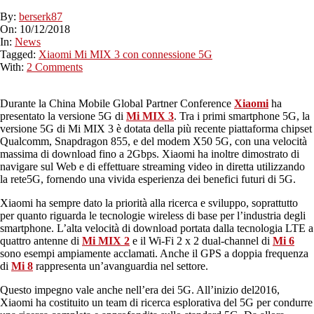
By:
berserk87
On:
10/12/2018
In:
News
Tagged:
Xiaomi Mi MIX 3 con connessione 5G
With:
2 Comments
Durante la China Mobile Global Partner Conference
Xiaomi
ha
presentato la versione 5G di
Mi MIX 3
. Tra i primi smartphone 5G, la
versione 5G di Mi MIX 3 è dotata della più recente piattaforma chipset
Qualcomm, Snapdragon 855, e del modem X50 5G, con una velocità
massima di download fino a 2Gbps. Xiaomi ha inoltre dimostrato di
navigare sul Web e di effettuare streaming video in diretta utilizzando
la rete5G, fornendo una vivida esperienza dei benefici futuri di 5G.
Xiaomi ha sempre dato la priorità alla ricerca e sviluppo, soprattutto
per quanto riguarda le tecnologie wireless di base per l’industria degli
smartphone. L’alta velocità di download portata dalla tecnologia LTE a
quattro antenne di
Mi MIX 2
e il Wi-Fi 2 x 2 dual-channel di
Mi 6
sono esempi ampiamente acclamati. Anche il GPS a doppia frequenza
di
Mi 8
rappresenta un’avanguardia nel settore.
Questo impegno vale anche nell’era dei 5G. All’inizio del2016,
Xiaomi ha costituito un team di ricerca esplorativa del 5G per condurre