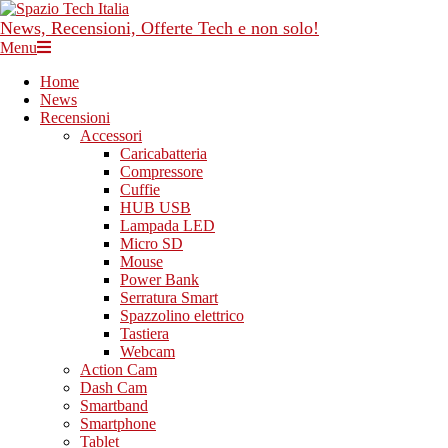
Skip
to
News, Recensioni, Offerte Tech e non solo!
content
Primary
Menu
Navigation
Home
Menu
News
Recensioni
Accessori
Caricabatteria
Compressore
Cuffie
HUB USB
Lampada LED
Micro SD
Mouse
Power Bank
Serratura Smart
Spazzolino elettrico
Tastiera
Webcam
Action Cam
Dash Cam
Smartband
Smartphone
Tablet