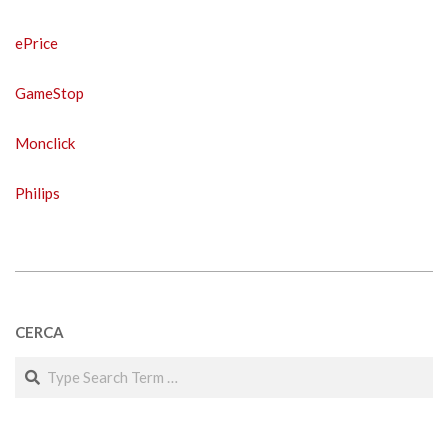
ePrice
GameStop
Monclick
Philips
2019-
03-
CERCA
12
Search