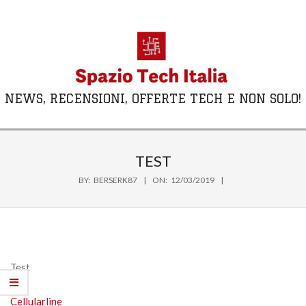
Skip
to
content
NEWS, RECENSIONI, OFFERTE TECH E NON SOLO!
Primary
Navigation
TEST
Menu
BY:
BERSERK87
ON:
12/03/2019
Test
Cellularline