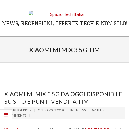
Skip
to
content
NEWS, RECENSIONI, OFFERTE TECH E NON SOLO!
Primary
Navigation
XIAOMI MI MIX 3 5G TIM
Menu
XIAOMI MI MIX 3 5G DA OGGI DISPONIBILE
SU SITO E PUNTI VENDITA TIM
2019-
BY:
BERSERK87
ON:
08/07/2019
IN:
NEWS
WITH:
0
07-
COMMENTS
08