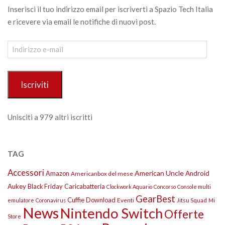
Inserisci il tuo indirizzo email per iscriverti a Spazio Tech Italia
e ricevere via email le notifiche di nuovi post.
Indirizzo
e-
mail
Iscriviti
Unisciti a 979 altri iscritti
TAG
Accessori
American Uncle
Amazon
Android
Americanbox del mese
Aukey
Black Friday
Caricabatteria
Clockwork Aquario
Concorso
Console multi
GearBest
Cuffie
Download
Eventi
Jitsu Squad
emulatore
Coronavirus
Mi
News
Nintendo Switch
Offerte
Store