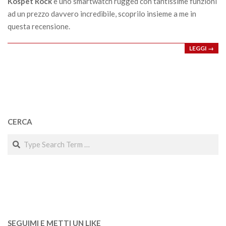
Kospet Rock
è uno smartwatch rugged con tantissime funzioni
ad un prezzo davvero incredibile, scoprilo insieme a me in
questa recensione.
LEGGI →
CERCA
Search
SEGUIMI E METTI UN LIKE