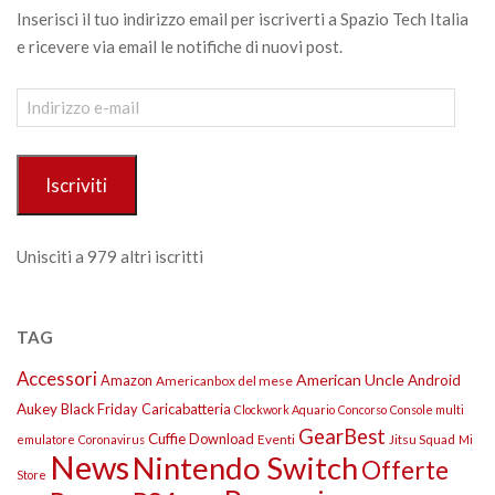
Inserisci il tuo indirizzo email per iscriverti a Spazio Tech Italia
e ricevere via email le notifiche di nuovi post.
Indirizzo
e-
mail
Iscriviti
Unisciti a 979 altri iscritti
TAG
Accessori
American Uncle
Amazon
Android
Americanbox del mese
Aukey
Black Friday
Caricabatteria
Clockwork Aquario
Concorso
Console multi
GearBest
Cuffie
Download
Eventi
Jitsu Squad
emulatore
Coronavirus
Mi
News
Nintendo Switch
Offerte
Store