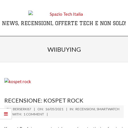
Skip
to
content
NEWS, RECENSIONI, OFFERTE TECH E NON SOLO!
Primary
Navigation
WIIBUYING
Menu
RECENSIONE: KOSPET ROCK
2021-
BY:
BERSERK87
ON:
16/05/2021
IN:
RECENSIONI
,
SMARTWATCH
05-
WITH:
1 COMMENT
16