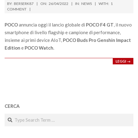
2022-
BY:
BERSERK87
ON:
26/04/2022
IN:
NEWS
WITH:
1
04-
COMMENT
26
POCO
annuncia oggi il lancio globale di
POCO F4 GT
, il nuovo
smartphone di livello flagship e campione di performance,
insieme ai primi device AIoT,
POCO Buds Pro Genshin Impact
Edition
e
POCO Watch
.
LEGGI →
CERCA
Search