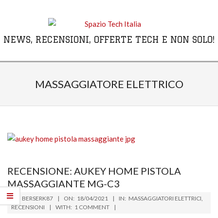
Skip
to
content
NEWS, RECENSIONI, OFFERTE TECH E NON SOLO!
Primary
Navigation
MASSAGGIATORE ELETTRICO
Menu
RECENSIONE: AUKEY HOME PISTOLA
MASSAGGIANTE MG-C3
2021-
BY:
BERSERK87
ON:
18/04/2021
IN:
MASSAGGIATORI ELETTRICI
,
04-
RECENSIONI
WITH:
1 COMMENT