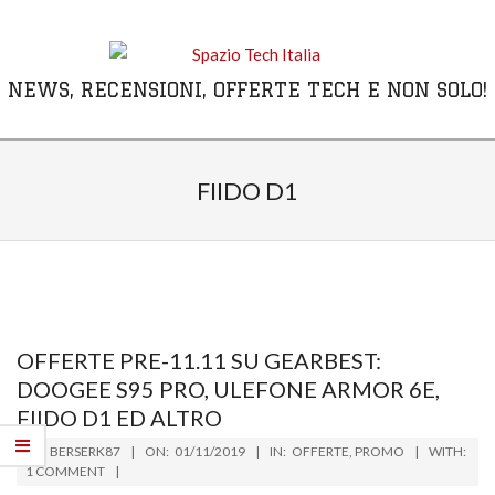
Skip
to
content
NEWS, RECENSIONI, OFFERTE TECH E NON SOLO!
Primary
Navigation
FIIDO D1
Menu
OFFERTE PRE-11.11 SU GEARBEST:
DOOGEE S95 PRO, ULEFONE ARMOR 6E,
FIIDO D1 ED ALTRO
2019-
BY:
BERSERK87
ON:
01/11/2019
IN:
OFFERTE
,
PROMO
WITH:
11-
1 COMMENT