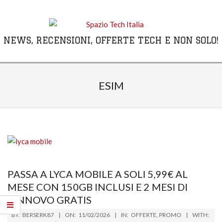
Skip
to
content
NEWS, RECENSIONI, OFFERTE TECH E NON SOLO!
Primary
Navigation
ESIM
Menu
PASSA A LYCA MOBILE A SOLI 5,99€ AL
MESE CON 150GB INCLUSI E 2 MESI DI
RINNOVO GRATIS
2026-
BY:
BERSERK87
ON:
11/02/2026
IN:
OFFERTE
,
PROMO
WITH: