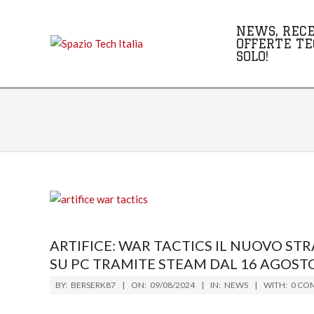
Skip
to
NEWS, RECE
content
OFFERTE TE
SOLO!
ARTIFICE: WAR TACTICS IL NUOVO STRA
SU PC TRAMITE STEAM DAL 16 AGOST
2024-
BY:
BERSERK87
ON:
09/08/2024
IN:
NEWS
WITH:
0 CO
08-